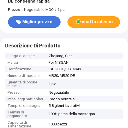
DE consegna rapida
Prezzo：Negoziabile
MOQ：1 pz
Miglior prezzo
chatta adesso
Descrizione Di Prodotto
Luogo di origine
Zhejiang, Cina
Marca
For NISSAN
Certificazione
ISO 9001 /TS16949
Numero di modello
MR20; MR20-DE
Quantità di ordine
1 pz
minimo
Prezzo
Negoziabile
Imballaggi particolari
Pacco neutrale
Tempi di consegna
5-8 giorni lavorativi
Termini di
100% prima della consegna
pagamento
Capacità di
1000 pezzi
alimentazione