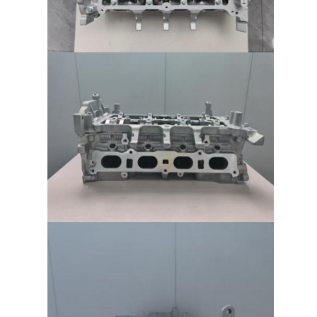
Su di noi
Visita alla fabbrica
Controllo della qualità
Contattaci
chatta adesso
blocco cilindri del motore
COMPLETI LA TESTATA DI CILINDRO
Testata di cilindro del motore
albero a gomito del motore