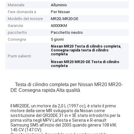
Materiale
Alluminio
Fare domanda a
Per Nissan
Modello del motore
MR20; MR20-DE
Garanzia
60000KM
pacchetto
Pacchetto neutro
Consegna
5 giorni
,
Nissan MR20 Testa di cilindro completa
Consegna rapida testa di cilindro
completa
Punti salienti:
,
Nissan MR20 MR20-DE Testa di cilindro
completa
Testa di cilindro completa per Nissan MR20 MR20-
DE Consegna rapida Alta qualità
Il MR20DE, un motore da 2,0 L (1997 cc), è stato il primo
motore della serie MR sviluppato da Nissan come
sostituzione del QR20DE.31 in × 3È stato introdotto per la
prima volta negli MPV Lafesta e Serena e R-enault
Samsung SM5 all'inizio del 2005.quando genera 108 kW;
145 CV (147 CV).