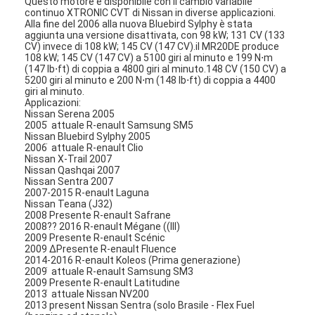
Questo motore è disponibile con il cambio variabile
continuo XTRONIC CVT di Nissan in diverse applicazioni.
Alla fine del 2006 alla nuova Bluebird Sylphy è stata
aggiunta una versione disattivata, con 98 kW; 131 CV (133
CV) invece di 108 kW; 145 CV (147 CV).il MR20DE produce
108 kW; 145 CV (147 CV) a 5100 giri al minuto e 199 N⋅m
(147 lb⋅ft) di coppia a 4800 giri al minuto.148 CV (150 CV) a
5200 giri al minuto e 200 N⋅m (148 lb⋅ft) di coppia a 4400
giri al minuto.
Applicazioni:
Nissan Serena 2005
2005 ̇ attuale R-enault Samsung SM5
Nissan Bluebird Sylphy 2005
2006 ̇ attuale R-enault Clio
Nissan X-Trail 2007
Nissan Qashqai 2007
Nissan Sentra 2007
2007-2015 R-enault Laguna
Nissan Teana (J32)
2008 Presente R-enault Safrane
2008?? 2016 R-enault Mégane ((III)
2009 Presente R-enault Scénic
2009 ∆Presente R-enault Fluence
2014-2016 R-enault Koleos (Prima generazione)
2009 ̇ attuale R-enault Samsung SM3
2009 Presente R-enault Latitudine
2013 ̇ attuale Nissan NV200
2013 present Nissan Sentra (solo Brasile - Flex Fuel