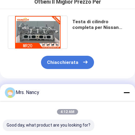
Ottieni Il Miglior Prezzo Per
Testa di cilindro
completa per Nissan
MR20 MR20-DE
consegna rapida
Chiacchierata
Prodotti Raccomandati
Mrs. Nancy
4:12 AM
Good day, what product are you looking for?