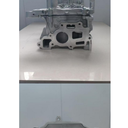
Albero a camme del motore
Biella del motore
Bilanciere del motore
Valvole del motore dell'automobile
Riparazioni della testata di cilindro
PULEGGIA DELL'ALBERO A GOMITO
guarnizione della testata di cilindro
turbocompressore auto
Pompa della direzione dell'automobile
Componenti del motore dell'automobile