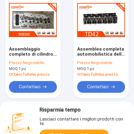
Assemblaggio
Assemblea completa
completo di cilindro
automobilistica della
in alluminio per il
testata di cilindro
Prezzo:
Negoziabile
Prezzo:
Negoziabile
motore Mitsubishi
per Nissan Patrol
MOQ:
1 pz
MOQ:
1 pz
4M41 con garanzia di
TD42 TD42T
30000 km
Ottieni l'ultimo prezzo
Ottieni l'ultimo prezzo
Contattaci
Contattaci
Risparmia tempo
Lasciaci contattare i migliori prodotti con
te.