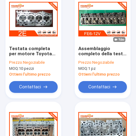
Testata completa
Assemblaggio
per motore Toyota
completo della testa
2E 1.3L OEM 11101-
del cilindro per
Prezzo:
Negoziabile
Prezzo:
Negoziabile
19156
Nissan FE6-12V con
MOQ:
10 pezzi
MOQ:
1 pz
60000 Kms di
garanzia e pacchetto
Ottieni l'ultimo prezzo
Ottieni l'ultimo prezzo
neutro
Contattaci
Contattaci
Casa.
Prodotti
Video