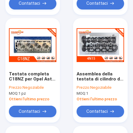
Contattaci
Contattaci
Testata completa
Assemblea della
C18NZ per Opel Astra
testata di cilindro di
Kadett Vectra
alluminio per l'OEM
Prezzo:
Negoziabile
Prezzo:
Negoziabile
motore 1.8L OEM
1005c961 1005c644
MOQ:
1 pz
MOQ:
1
90880028 5607033
del motore
Mitsubishi 4N15
Ottieni l'ultimo prezzo
Ottieni l'ultimo prezzo
Contattaci
Contattaci