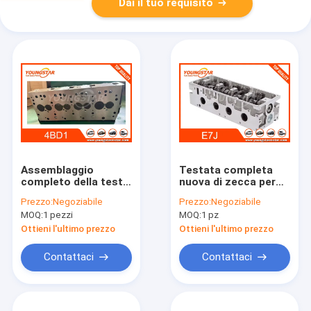
Dai il tuo requisito
Assemblaggio
Testata completa
completo della testa
nuova di zecca per
del cilindro per il
E7J con garanzia di
Prezzo:
Negoziabile
Prezzo:
Negoziabile
motore Isuzu 4BE1
60000 Km
MOQ:
1 pezzi
MOQ:
1 pz
4BD1 Con 60000 Km
di garanzia e
Ottieni l'ultimo prezzo
Ottieni l'ultimo prezzo
consegna veloce
Contattaci
Contattaci