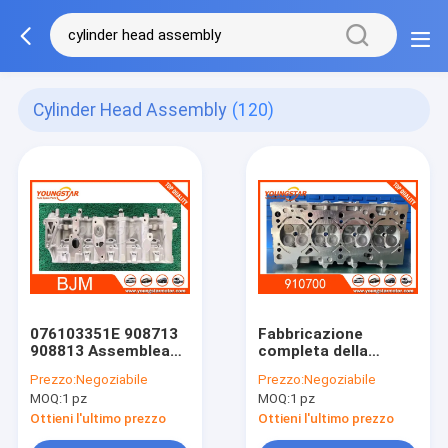
Cylinder Head Assembly
(120)
076103351E 908713
Fabbricazione
908813 Assemblea
completa della
della testata di
testata del cilindro
Prezzo:
Negoziabile
Prezzo:
Negoziabile
cilindro delle parti
per Audi A3 A4 A6
MOQ:
1 pz
MOQ:
1 pz
2.5TDI BJM del
motore per VW
Ottieni l'ultimo prezzo
Ottieni l'ultimo prezzo
Crafter