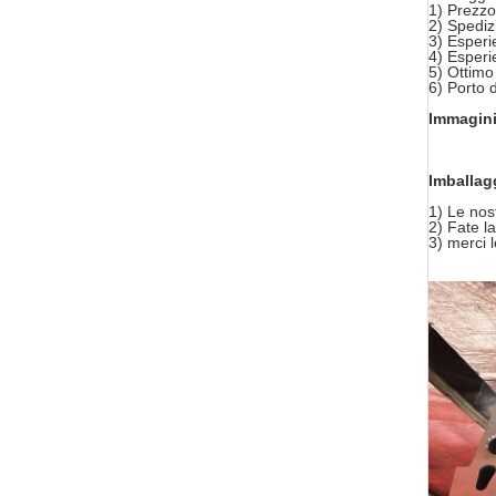
1) Prezzo
2) Spediz
3) Esperi
4) Esperi
5) Ottimo
6) Porto 
Immagini
Imballag
1) Le nos
2) Fate l
3) merci 