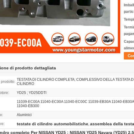
Imbal
partic
Tempi
Termin
pagam
Capac
alime
Con
ione di prodotto dettagliata
TESTATA DI CILINDRO COMPLETA; COMPLESSIVO DELLA TESTATA D
prodotto:
CILINDRO
otore:
YD25 ; YD25DDTI
11039-EC00A 11040-EC00A 11040-EC00C 11039-EB30A 11040-EB30A
11040-EB300
o:
Aluminici
testate di cilindro automobilistiche
assemblea della testa
re:
,
indro completo Per NISSAN YD25 ; NISSAN YD25 Navara (YD25) 2