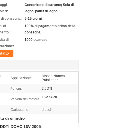
laggi
Contenitore di cartone; Sola di
olari:
legno, pallet di legno
 di consegna:
5-15 giorni
i di
100% di pagamento prima della
ento:
consegna
ità di
1000 pc/mese
ntazione:
tatto
I
Nissan Narava
Applicazione:
Pathfinder
³ di cm:
2.5DTI
16V / 4 cil
Valvola del motore:
Carburante:
diesel
ta di cilindro
.5DDTI DOHC 16V 2005-