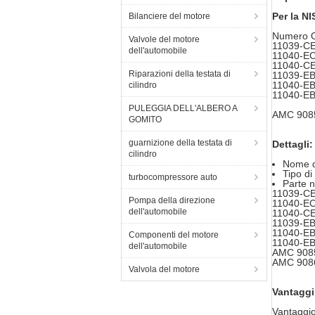
Per la N
Bilanciere del motore
Numero 
Valvole del motore
11039-C
dell'automobile
11040-E
11040-C
Riparazioni della testata di
11039-E
11040-E
cilindro
11040-E
PULEGGIA DELL'ALBERO A
AMC 908
GOMITO
guarnizione della testata di
Dettagli:
cilindro
Nome d
Tipo di
turbocompressore auto
Parte n
11039-C
Pompa della direzione
11040-E
dell'automobile
11040-C
11039-E
11040-E
Componenti del motore
11040-E
dell'automobile
AMC 908
AMC 908
Valvola del motore
Vantaggi
Vantaggio