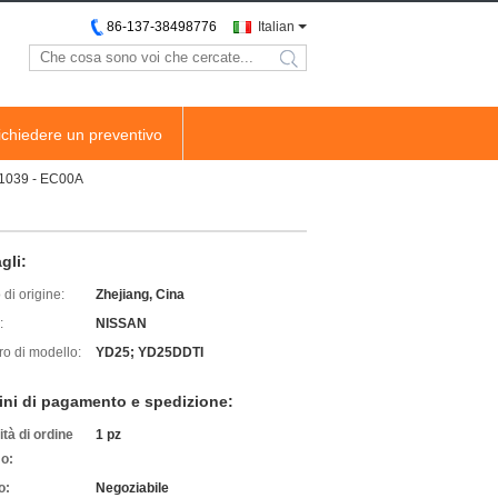
86-137-38498776
Italian
search
ichiedere un preventivo
11039 - EC00A
gli:
di origine:
Zhejiang, Cina
:
NISSAN
o di modello:
YD25; YD25DDTI
ini di pagamento e spedizione:
tà di ordine
1 pz
o:
o:
Negoziabile