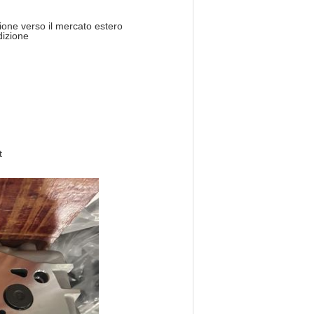
ione verso il mercato estero
dizione
.
t