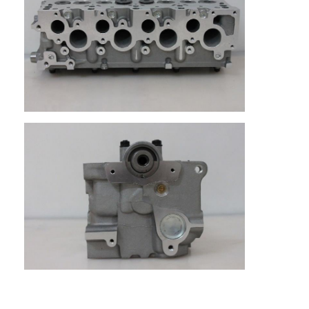
Albero a camme del motore
Biella del motore
Bilanciere del motore
Valvole del motore dell'automobile
Riparazioni della testata di cilindro
PULEGGIA DELL'ALBERO A GOMITO
guarnizione della testata di cilindro
turbocompressore auto
Pompa della direzione dell'automobile
Componenti del motore dell'automobile