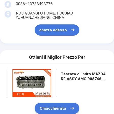
0086+13738498776
NO.3 GUANGFU HOME, HOUJIAO,
YUHUAN,ZHEJIANG, CHINA
chatta adesso
Ottieni Il Miglior Prezzo Per
Testata cilindro MAZDA
RF ASSY AMC 908746
626 2.0TD RFCX (24mm)
Chiacchierata