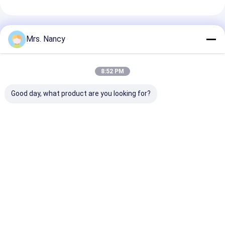
Prodotti Raccomandati
Mrs. Nancy
8:52 PM
Good day, what product are you looking for?
Nissan/Forklifter
Assemblaggio
CM L10 M11 Te
parte il materiale
completo della testa
cilindro compl
automobilistico del
del cilindro per il
Reman 30888
ferro delle testate di
motore Toyota 2TR-
3895860 3417
cilindro
VVT con 16V e 60000
3084652
Miglior prezzo
Miglior prezzo
Miglior pr
dell'Assemblea QD32
KMS di garanzia
Casa
Circa noi
Contattaci
Desktop Site
Mappa del sito
Privacy Policy