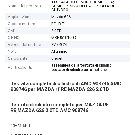
TESTATA DI CILINDRO COMPLETA;
Nome del prodotto
COMPLESSIVO DELLA TESTATA DI
CILINDRO
Applicazione
Mazda 626
Codice motore
RF ; RIF
CM³
2.0TD
O.E NO.
MRFJ510100D
Valvola del motore
8V / 4CYL
Nota
Alluminio
Carburante
diesel
,
assemblea della testata di cilindro
Punti salienti:
testate di cilindro automatiche
Testata completa di cilindro di AMC 908746 AMC
908746 per MAZDA rf RE MAZDA 626 2.0TD
Testata di cilindro completa per MAZDA RF
RE;MAZDA 626 2.0TD AMC 908746
OEM NO.: