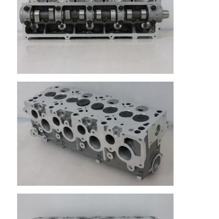
Su di noi
Visita alla fabbrica
Controllo della qualità
Contattaci
chatta adesso
blocco cilindri del motore
COMPLETI LA TESTATA DI CILINDRO
Testata di cilindro del motore
albero a gomito del motore