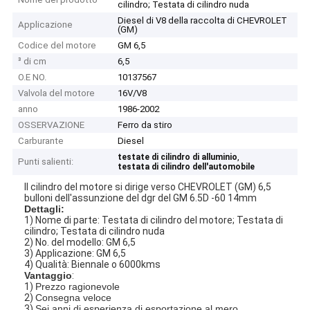
cilindro; Testata di cilindro nuda
Diesel di V8 della raccolta di CHEVROLET
Applicazione
(GM)
Codice del motore
GM 6,5
³ di cm
6,5
O.E NO.
10137567
Valvola del motore
16V/V8
anno
1986-2002
OSSERVAZIONE
Ferro da stiro
Carburante
Diesel
,
testate di cilindro di alluminio
Punti salienti:
testata di cilindro dell'automobile
Il cilindro del motore si dirige verso CHEVROLET (GM) 6,5
bulloni dell'assunzione del dgr del GM 6.5D -60 14mm
Dettagli:
1) Nome di parte: Testata di cilindro del motore; Testata di
cilindro; Testata di cilindro nuda
2) No. del modello: GM 6,5
3) Applicazione: GM 6,5
4) Qualità: Biennale o 6000kms
Vantaggio
:
1)
Prezzo ragionevole
2)
Consegna veloce
3)
Sei anni di esperienza di esportazione al mero