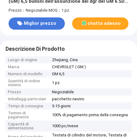
(GM) 6,5 bulloni dell'assunzione del dgr del GM 6.5D
-60 14 millimetri
Prezzo：Negoziabile
MOQ：1 pz
Miglior prezzo
chatta adesso
Descrizione Di Prodotto
Luogo di origine
Zhejiang, Cina
Marca
CHEVROLET ( GM )
Numero di modello
GM 6,5
Quantità di ordine
1 pz
minimo
Prezzo
Negoziabile
Imballaggi particolari
pacchetto neutro
Tempi di consegna
5-15 giorni
Termini di
100% di pagamento prima della consegna
pagamento
Capacità di
1000 pc/mese
alimentazione
Testata di cilindro del motore; Testata di
Nome del prodotto