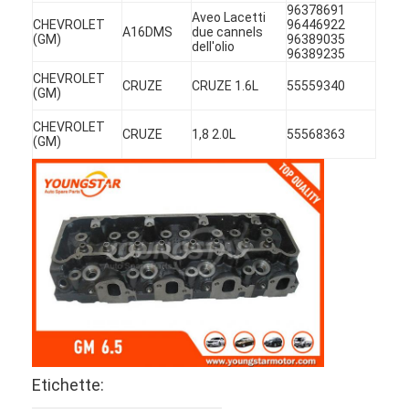
96378691
Aveo Lacetti
CHEVROLET
96446922
A16DMS
due cannels
(GM)
96389035
dell'olio
96389235
CHEVROLET
CRUZE
CRUZE 1.6L
55559340
(GM)
CHEVROLET
CRUZE
1,8 2.0L
55568363
(GM)
Casa.
Prodotti
Etichette:
Video