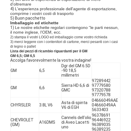
d'oltremare
4)
L'esperienza professionale dell'agente di esportazione,
comprime i vostri costi di trasporto
5) Buon pacchetto
Imballaggio ed etichette
1)
Le nostre etichette regolari contengono “le parti nessun,
il nome inglese, l'OEM, ecc.
2) stampa il vostri LOGO ed imballaggio come vostro richieda
3) merci leggere con i contenitori di cartone, merci pesanti con i casi
di legno o pallet
Lista dei pezzi di ricambio riguardanti per il GM
GM 6,5; GM 6,5
Accolga favorevolmente la vostra indagine!
Dgr del GM 6.5D
GM
6,5
-90 18,5
millimetri
97289442
Sierra HD 6,6 di
97779580
GM
6,6
GMC
97320788
97779578
04666049AAE
Asta di spinta
CHYRSLER
3.8L V6
04666049AA
V6 di EGH
5633403
96378691
Cannels dell'olio
CHEVROLET
96446922
A16DMS
di Aveo Lacetti
(GM)
96389035
uno
96389235