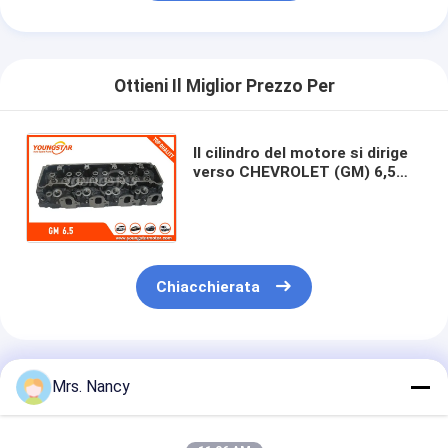
Albero a camme del motore
Biella del motore
Ottieni Il Miglior Prezzo Per
Bilanciere del motore
Valvole del motore dell'automobile
Il cilindro del motore si dirige
verso CHEVROLET (GM) 6,5
Riparazioni della testata di cilindro
bulloni dell'assunzione del dgr
del GM 6.5D -60 14 millimetri
PULEGGIA DELL'ALBERO A GOMITO
guarnizione della testata di cilindro
Chiacchierata
turbocompressore auto
Pompa della direzione dell'automobile
Prodotti Raccomandati
Mrs. Nancy
Componenti del motore dell'automobile