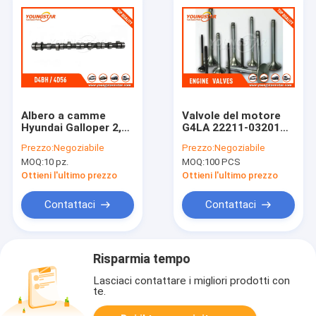
Albero a camme
Valvole del motore
Hyundai Galloper 2,5
G4LA 22211-03201
TD chilowatt D4BF
22212-03201 del
Prezzo:
Negoziabile
Prezzo:
Negoziabile
D4BH 24110-42501
veicolo di trasporto
MOQ:
10 pz.
MOQ:
100 PCS
2411042501 di TDI 65
del metallo di
& 73 del motore di
Hyundai
Ottieni l'ultimo prezzo
Ottieni l'ultimo prezzo
automobile
Contattaci
Contattaci
Risparmia tempo
Lasciaci contattare i migliori prodotti con
te.