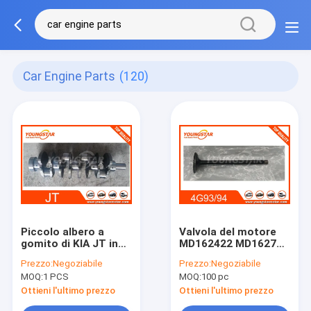
Car Engine Parts
(120)
Piccolo albero a
Valvola del motore
gomito di KIA JT in
MD162422 MD162799
motore di
MD162423
Prezzo:
Negoziabile
Prezzo:
Negoziabile
automobile
dell'automobile di
MOQ:
1 PCS
MOQ:
100 pc
OK75A11301
Mitusbishi 4G93
4G94
Ottieni l'ultimo prezzo
Ottieni l'ultimo prezzo