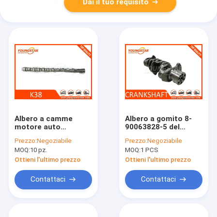
Dai il tuo requisito
Albero a camme
Albero a gomito 8-
motore auto
90063828-5 del
forgiato per K38
motore di
Prezzo:
Negoziabile
Prezzo:
Negoziabile
206530 3013091
automobile
MOQ:
10 pz.
MOQ:
1 PCS
3066885
dell'escavatore di
ISUZU 4LE2 di
Ottieni l'ultimo prezzo
Ottieni l'ultimo prezzo
rendimento elevato
Contattaci
Contattaci