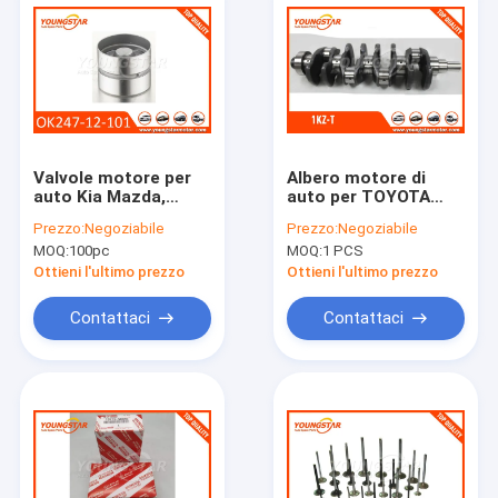
Valvole motore per
Albero motore di
auto Kia Mazda,
auto per TOYOTA
valvola a bicchiere
1KZ-T / 1KZ-TE
Prezzo:
Negoziabile
Prezzo:
Negoziabile
0K247-12-101
3.0TD 13401 - 67010
MOQ:
100pc
MOQ:
1 PCS
OK247-12-101 FS12-
(6 fori e 8 fori)
12-101 FS1212101
Ottieni l'ultimo prezzo
Ottieni l'ultimo prezzo
Contattaci
Contattaci
Casa.
Prodotti
Video