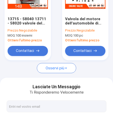
Su di noi
Visita alla fabbrica
13715 - 58040 13711
Valvola del motore
- 58020 valvole del
dell'automobile di
Controllo della qualità
motore
MD162423 MD162422
Prezzo:
Negoziabile
Prezzo:
Negoziabile
dell'automobile per
per Mitsubishi 4G94
MOQ:
100 insiemi
MOQ:
100 pc
Toyota 14B 8V/4CYL
4G93
Contattaci
Ottieni l'ultimo prezzo
Ottieni l'ultimo prezzo
chatta adesso
Contattaci
Contattaci
Osservi più
blocco cilindri del motore
COMPLETI LA TESTATA DI CILINDRO
Lasciate Un Messaggio
Ti Risponderemo Velocemente
Testata di cilindro del motore
albero a gomito del motore