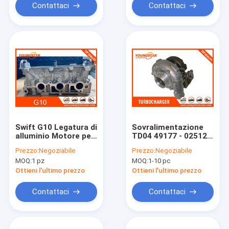
Contattaci
Contattaci
Swift G10 Legatura di
Sovralimentazione
alluminio Motore per
TD04 49177 - 02512
auto Testa del
del motore di
Prezzo:
Negoziabile
Prezzo:
Negoziabile
cilindro 1.0 SOHC
automobile di
MOQ:
1 pz
MOQ:
1-10 pc
Sistema di valvole
MITSUBISHI 4D56 di
prestazione
Ottieni l'ultimo prezzo
Ottieni l'ultimo prezzo
Contattaci
Contattaci