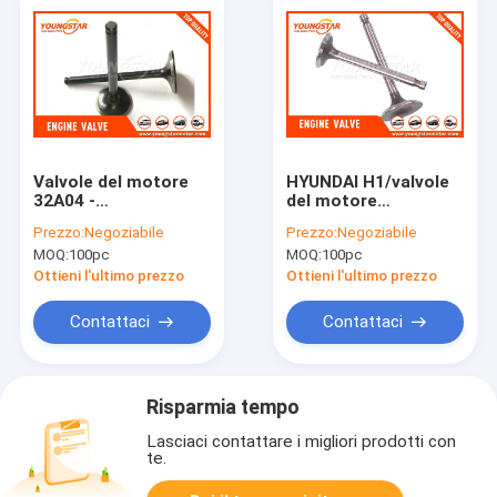
Valvole del motore
HYUNDAI H1/valvole
32A04 -
del motore
10100/32A04-11100
automobile di H100
Prezzo:
Negoziabile
Prezzo:
Negoziabile
dell'automobile di
D4BH 22211 -
MOQ:
100pc
MOQ:
100pc
MITSUBISHI
42850/22212 - 42850
Forklifter S4S
Ottieni l'ultimo prezzo
Ottieni l'ultimo prezzo
Contattaci
Contattaci
Risparmia tempo
Lasciaci contattare i migliori prodotti con
te.