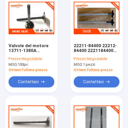
Valvole del motore
22211-84400 22212-
13711-1380A
84400 2221184400
dell'automobile di
2221284400 Valvola
Prezzo:
Negoziabile
Prezzo:
Negoziabile
EF100 EF300 EF350
motore per Hyundai
MOQ:
100pc
MOQ:
1 pezzi
EF500 EF700
D6CB
Ottieni l'ultimo prezzo
Ottieni l'ultimo prezzo
Contattaci
Contattaci
Casa.
Prodotti
Video