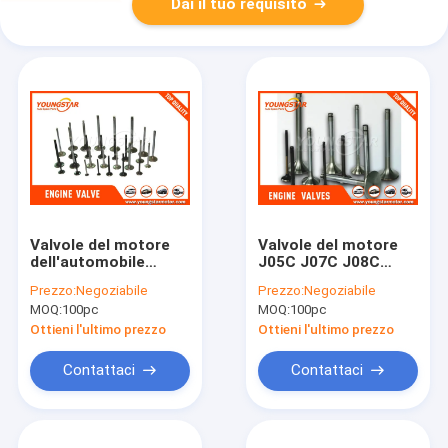
Dai il tuo requisito
Valvole del motore
Valvole del motore
dell'automobile
J05C J07C J08C
TS16949 per
J08E 13711-1631
Prezzo:
Negoziabile
Prezzo:
Negoziabile
Mitsubishi 4M40
13715-1732, 13715-
MOQ:
100pc
MOQ:
100pc
4M40T ME202687
1732 dell'automobile
ME200050 ME200051
di HINO
Ottieni l'ultimo prezzo
Ottieni l'ultimo prezzo
Contattaci
Contattaci