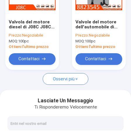
Su di noi
Visita alla fabbrica
Valvola del motore
Valvole del motore
diesel di J08C J08CT
dell'automobile di
Controllo della qualità
Hino in 13711-1830
FIAT IVECO IN
Prezzo:
Negoziabile
Prezzo:
Negoziabile
valvola ex 13715-
trattore di 8823545
MOQ:
100pc
MOQ:
100pc
1730
motore diesel dell'EX
Contattaci
8823544 Fiat
Ottieni l'ultimo prezzo
Ottieni l'ultimo prezzo
chatta adesso
Contattaci
Contattaci
Osservi più
blocco cilindri del motore
COMPLETI LA TESTATA DI CILINDRO
Lasciate Un Messaggio
Ti Risponderemo Velocemente
Testata di cilindro del motore
albero a gomito del motore