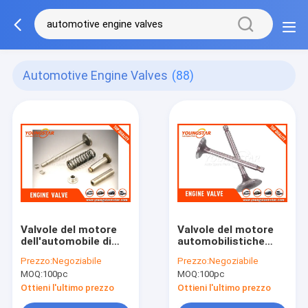
Automotive Engine Valves
(88)
Valvole del motore
Valvole del motore
dell'automobile di
automobilistiche
MITSUBISHI L200
6D20 6D21 6D22
Prezzo:
Negoziabile
Prezzo:
Negoziabile
L300 4D55, valvole
6D22TC 6D50 6D60
MOQ:
100pc
MOQ:
100pc
del motore
T850 ME051063
automobilistiche
Ottieni l'ultimo prezzo
Ottieni l'ultimo prezzo
4D56