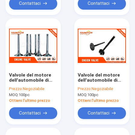
Contattaci
Contattaci
Valvole del motore
Valvole del motore
dell'automobile di
dell'automobile di
HYUNDAI G4ED,
G4HC per Hyundai
Prezzo:
Negoziabile
Prezzo:
Negoziabile
valvola di aspirazione
Atos 1,0/12V 999c.c
MOQ:
100pc
MOQ:
100pc
22211-26600 del
22211 - 02500
motore di Getz
(DENTRO) 22212-
Ottieni l'ultimo prezzo
Ottieni l'ultimo prezzo
02500 (EX)
Contattaci
Contattaci