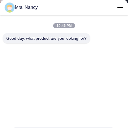
Mrs. Nancy
CONTROLLO
DELLA
10:46 PM
QUALITÀ
Good day, what product are you looking for?
CONTATTACI
CHIEDI UN
PREVENTIVO
MAPPA
DEL
1z il cilindro di rendimento elevato del motore 5fd si dirige
SITO
verso TOYOTA/carrello elevatore, 3980cc 4.0d
Testata di cilindro del motore
2025-12-01