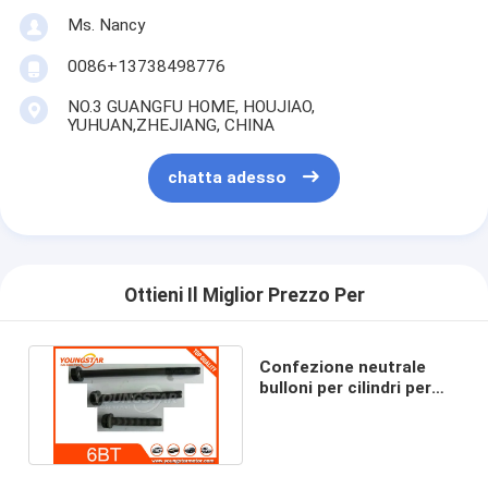
Ms. Nancy
0086+13738498776
NO.3 GUANGFU HOME, HOUJIAO,
YUHUAN,ZHEJIANG, CHINA
chatta adesso
Ottieni Il Miglior Prezzo Per
Casa.
Confezione neutrale
bulloni per cilindri per
Cummins 6BT 3903940
Prodotti
OEM
Video