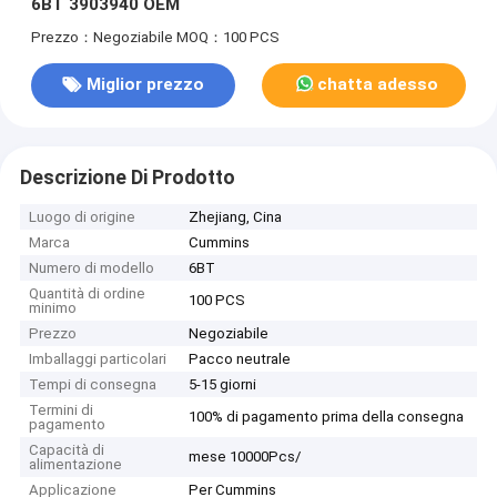
6BT 3903940 OEM
Prezzo：Negoziabile
MOQ：100 PCS
Miglior prezzo
chatta adesso
Descrizione Di Prodotto
Luogo di origine
Zhejiang, Cina
Marca
Cummins
Numero di modello
6BT
Quantità di ordine
100 PCS
minimo
Prezzo
Negoziabile
Imballaggi particolari
Pacco neutrale
Tempi di consegna
5-15 giorni
Termini di
100% di pagamento prima della consegna
pagamento
Capacità di
mese 10000Pcs/
alimentazione
Applicazione
Per Cummins